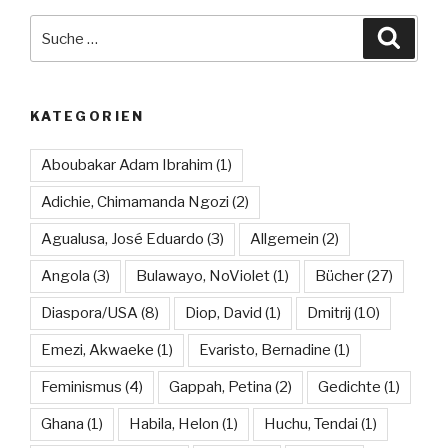
Suche
Suche
nach:
KATEGORIEN
Aboubakar Adam Ibrahim
(1)
Adichie, Chimamanda Ngozi
(2)
Agualusa, José Eduardo
(3)
Allgemein
(2)
Angola
(3)
Bulawayo, NoViolet
(1)
Bücher
(27)
Diaspora/USA
(8)
Diop, David
(1)
Dmitrij
(10)
Emezi, Akwaeke
(1)
Evaristo, Bernadine
(1)
Feminismus
(4)
Gappah, Petina
(2)
Gedichte
(1)
Ghana
(1)
Habila, Helon
(1)
Huchu, Tendai
(1)