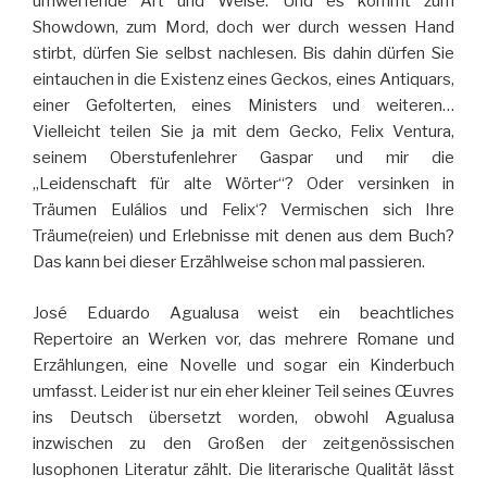
umwerfende Art und Weise. Und es kommt zum
Showdown, zum Mord, doch wer durch wessen Hand
stirbt, dürfen Sie selbst nachlesen. Bis dahin dürfen Sie
eintauchen in die Existenz eines Geckos, eines Antiquars,
einer Gefolterten, eines Ministers und weiteren…
Vielleicht teilen Sie ja mit dem Gecko, Felix Ventura,
seinem Oberstufenlehrer Gaspar und mir die
„Leidenschaft für alte Wörter“? Oder versinken in
Träumen Eulálios und Felix‘? Vermischen sich Ihre
Träume(reien) und Erlebnisse mit denen aus dem Buch?
Das kann bei dieser Erzählweise schon mal passieren.
José Eduardo Agualusa weist ein beachtliches
Repertoire an Werken vor, das mehrere Romane und
Erzählungen, eine Novelle und sogar ein Kinderbuch
umfasst. Leider ist nur ein eher kleiner Teil seines Œuvres
ins Deutsch übersetzt worden, obwohl Agualusa
inzwischen zu den Großen der zeitgenössischen
lusophonen Literatur zählt. Die literarische Qualität lässt