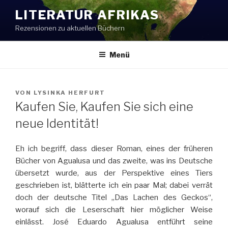
Zum
LITERATUR AFRIKAS
Inhalt
Rezensionen zu aktuellen Büchern
springen
Menü
VERÖFFENTLICHT
VON
LYSINKA HERFURT
AM
Kaufen Sie, Kaufen Sie sich eine
neue Identität!
Eh ich begriff, dass dieser Roman, eines der früheren
Bücher von Agualusa und das zweite, was ins Deutsche
übersetzt wurde, aus der Perspektive eines Tiers
geschrieben ist, blätterte ich ein paar Mal; dabei verrät
doch der deutsche Titel „Das Lachen des Geckos“,
worauf sich die Leserschaft hier möglicher Weise
einlässt. José Eduardo Agualusa entführt seine