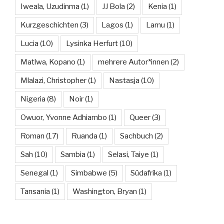
Iweala, Uzudinma
(1)
JJ Bola
(2)
Kenia
(1)
Kurzgeschichten
(3)
Lagos
(1)
Lamu
(1)
Lucia
(10)
Lysinka Herfurt
(10)
Matlwa, Kopano
(1)
mehrere Autor*innen
(2)
Mlalazi, Christopher
(1)
Nastasja
(10)
Nigeria
(8)
Noir
(1)
Owuor, Yvonne Adhiambo
(1)
Queer
(3)
Roman
(17)
Ruanda
(1)
Sachbuch
(2)
Sah
(10)
Sambia
(1)
Selasi, Taiye
(1)
Senegal
(1)
Simbabwe
(5)
Südafrika
(1)
Tansania
(1)
Washington, Bryan
(1)