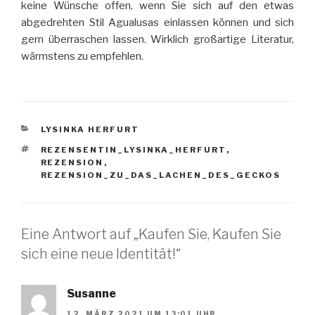
keine Wünsche offen, wenn Sie sich auf den etwas
abgedrehten Stil Agualusas einlassen können und sich
gern überraschen lassen. Wirklich großartige Literatur,
wärmstens zu empfehlen.
KATEGORIEN
LYSINKA HERFURT
SCHLAGWÖRTER
REZENSENTIN_LYSINKA_HERFURT
,
REZENSION
,
REZENSION_ZU_DAS_LACHEN_DES_GECKOS
Eine Antwort auf „Kaufen Sie, Kaufen Sie
sich eine neue Identität!“
Susanne
12. MÄRZ 2021 UM 13:01 UHR