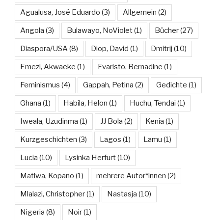
Agualusa, José Eduardo
(3)
Allgemein
(2)
Angola
(3)
Bulawayo, NoViolet
(1)
Bücher
(27)
Diaspora/USA
(8)
Diop, David
(1)
Dmitrij
(10)
Emezi, Akwaeke
(1)
Evaristo, Bernadine
(1)
Feminismus
(4)
Gappah, Petina
(2)
Gedichte
(1)
Ghana
(1)
Habila, Helon
(1)
Huchu, Tendai
(1)
Iweala, Uzudinma
(1)
JJ Bola
(2)
Kenia
(1)
Kurzgeschichten
(3)
Lagos
(1)
Lamu
(1)
Lucia
(10)
Lysinka Herfurt
(10)
Matlwa, Kopano
(1)
mehrere Autor*innen
(2)
Mlalazi, Christopher
(1)
Nastasja
(10)
Nigeria
(8)
Noir
(1)