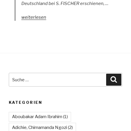
Deutschland bei S. FISCHER erschienen, …
„Was
weiterlesen
uns
trennt
und
was
uns
zusammenbringt“
Suche
Suche
nach:
KATEGORIEN
Aboubakar Adam Ibrahim
(1)
Adichie, Chimamanda Ngozi
(2)