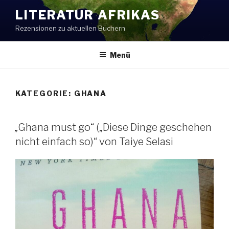
Zum
LITERATUR AFRIKAS
Inhalt
Rezensionen zu aktuellen Büchern
springen
Menü
KATEGORIE:
GHANA
VERÖFFENTLICHT
„Ghana must go“ („Diese Dinge geschehen
AM
nicht einfach so)“ von Taiye Selasi